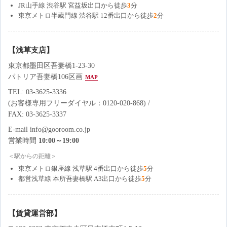
JR山手線 渋谷駅 宮益坂出口から徒歩
3
分
東京メトロ半蔵門線 渋谷駅 12番出口から徒歩
2
分
【浅草支店】
東京都墨田区吾妻橋1-23-30
パトリア吾妻橋106区画
MAP
TEL: 03-3625-3336
(お客様専用フリーダイヤル：0120-020-868) /
FAX: 03-3625-3337
E-mail info@gooroom.co.jp
営業時間
10:00～19:00
＜駅からの距離＞
東京メトロ銀座線 浅草駅 4番出口から徒歩
5
分
都営浅草線 本所吾妻橋駅 A3出口から徒歩
5
分
【賃貸運営部】