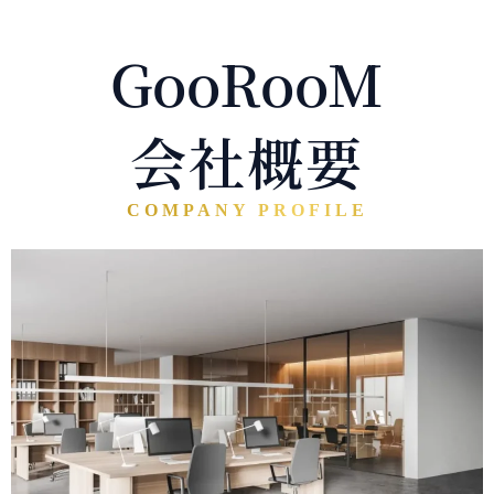
内
容
GooRooM
を
ス
キ
ッ
会社概要
プ
COMPANY PROFILE