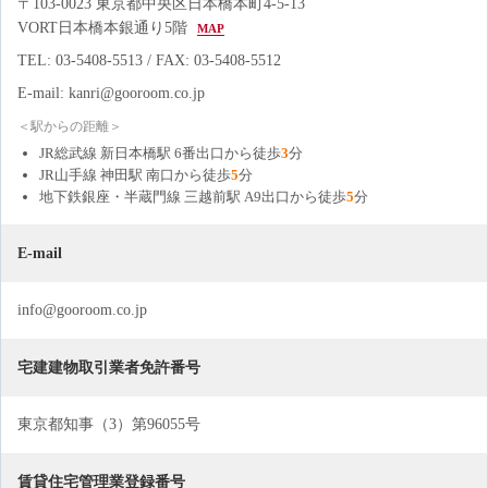
〒103-0023 東京都中央区日本橋本町4-5-13
VORT日本橋本銀通り5階
MAP
TEL: 03-5408-5513 / FAX: 03-5408-5512
E-mail: kanri@gooroom.co.jp
＜駅からの距離＞
JR総武線 新日本橋駅 6番出口から徒歩
3
分
JR山手線 神田駅 南口から徒歩
5
分
地下鉄銀座・半蔵門線 三越前駅 A9出口から徒歩
5
分
E-mail
info@gooroom.co.jp
宅建建物取引業者免許番号
東京都知事（3）第96055号
賃貸住宅管理業登録番号